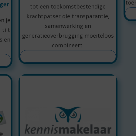
toe
oger
tot een toekomstbestendige
krachtpatser die transparantie,
n je
samenwerking en
tilt
generatieoverbrugging moeiteloos
’s en
combineert.
.
LEES MEER