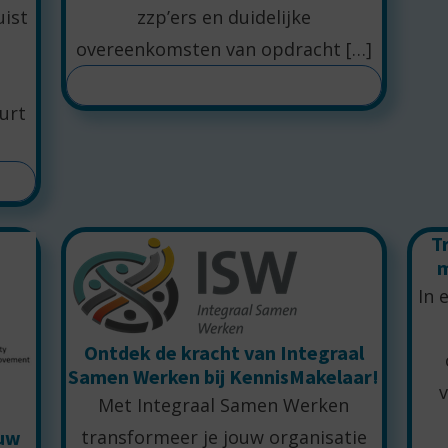
uist
zzp’ers en duidelijke
overeenkomsten van opdracht […]
LEES MEER
urt
T
m
In 
Ontdek de kracht van Integraal
Samen Werken bij KennisMakelaar!
Met Integraal Samen Werken
transformeer je jouw organisatie
ouw