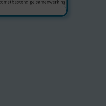
komstbestendige samenwerking.
LEES MEER