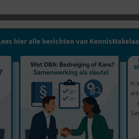
Lees hier alle berichten van KennisMakelaa
S
In 
arb
Sa