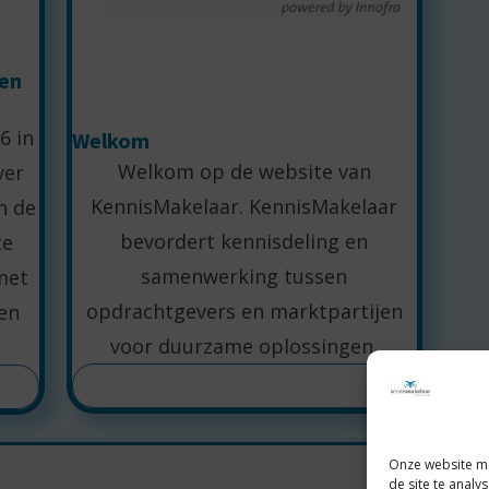
s
ken
6 in
Welkom
Welkom op de website van
ver
KennisMakelaar. KennisMakelaar
n de
bevordert kennisdeling en
te
samenwerking tussen
met
opdrachtgevers en marktpartijen
en
voor duurzame oplossingen.
LEES MEER
Onze website ma
de site te anal